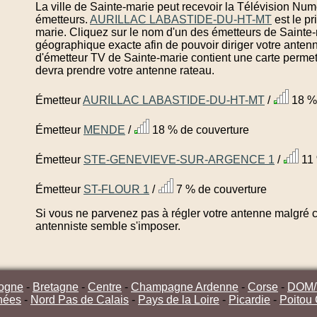
La ville de Sainte-marie peut recevoir la Télévision Num
émetteurs.
AURILLAC LABASTIDE-DU-HT-MT
est le p
marie. Cliquez sur le nom d'un des émetteurs de Sainte-
géographique exacte afin de pouvoir diriger votre anten
d'émetteur TV de Sainte-marie contient une carte permett
devra prendre votre antenne rateau.
Émetteur
AURILLAC LABASTIDE-DU-HT-MT
/
18 % 
Émetteur
MENDE
/
18 % de couverture
Émetteur
STE-GENEVIEVE-SUR-ARGENCE 1
/
11 
Émetteur
ST-FLOUR 1
/
7 % de couverture
Si vous ne parvenez pas à régler votre antenne malgré ce
antenniste semble s'imposer.
ogne
-
Bretagne
-
Centre
-
Champagne Ardenne
-
Corse
-
DOM
nées
-
Nord Pas de Calais
-
Pays de la Loire
-
Picardie
-
Poitou