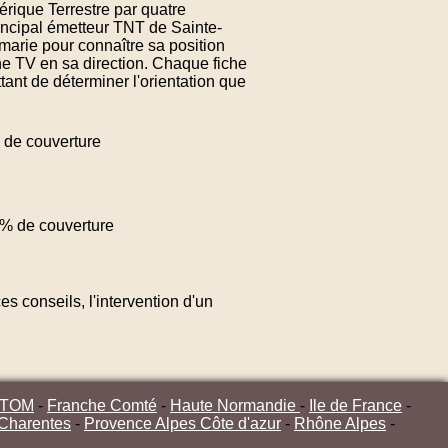
érique Terrestre par quatre
rincipal émetteur TNT de Sainte-
marie pour connaître sa position
ne TV en sa direction. Chaque fiche
ant de déterminer l'orientation que
de couverture
% de couverture
s conseils, l'intervention d'un
/TOM
-
Franche Comté
-
Haute Normandie
-
Ile de France
-
 Charentes
-
Provence Alpes Côte d'azur
-
Rhône Alpes
-