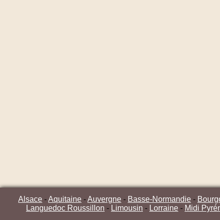
Alsace
-
Aquitaine
-
Auvergne
-
Basse-Normandie
-
Bourg
Languedoc Roussillon
-
Limousin
-
Lorraine
-
Midi Pyré