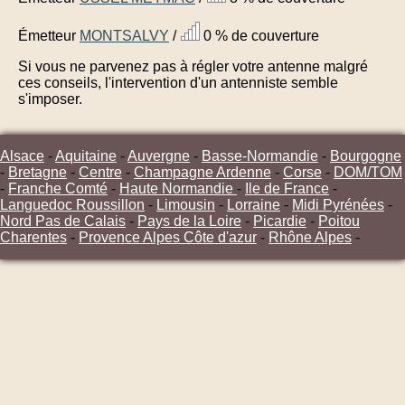
Émetteur
MONTSALVY
/
0 % de couverture
Si vous ne parvenez pas à régler votre antenne malgré
ces conseils, l'intervention d'un antenniste semble
s'imposer.
Alsace
-
Aquitaine
-
Auvergne
-
Basse-Normandie
-
Bourgogne
-
Bretagne
-
Centre
-
Champagne Ardenne
-
Corse
-
DOM/TOM
-
Franche Comté
-
Haute Normandie
-
Ile de France
-
Languedoc Roussillon
-
Limousin
-
Lorraine
-
Midi Pyrénées
-
Nord Pas de Calais
-
Pays de la Loire
-
Picardie
-
Poitou
Charentes
-
Provence Alpes Côte d'azur
-
Rhône Alpes
-