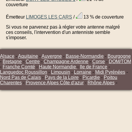
couverture
Émetteur
LIMOGES LES CARS
/
13 % de couverture
Si vous ne parvenez pas à régler votre antenne malgré
ces conseils, l'intervention d'un antenniste semble
s'imposer.
Alsace
-
Aquitaine
-
Auvergne
-
Basse-Normandie
-
Bourgogne
-
Bretagne
-
Centre
-
Champagne Ardenne
-
Corse
-
DOM/TOM
-
Franche Comté
-
Haute Normandie
-
Ile de France
-
Languedoc Roussillon
-
Limousin
-
Lorraine
-
Midi Pyrénées
-
Nord Pas de Calais
-
Pays de la Loire
-
Picardie
-
Poitou
Charentes
-
Provence Alpes Côte d'azur
-
Rhône Alpes
-