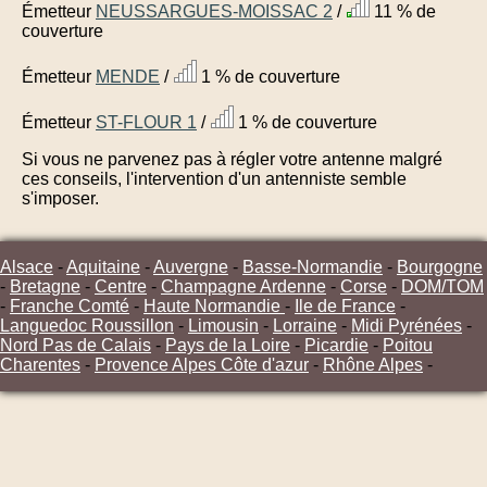
Émetteur
NEUSSARGUES-MOISSAC 2
/
11 % de
couverture
Émetteur
MENDE
/
1 % de couverture
Émetteur
ST-FLOUR 1
/
1 % de couverture
Si vous ne parvenez pas à régler votre antenne malgré
ces conseils, l'intervention d'un antenniste semble
s'imposer.
Alsace
-
Aquitaine
-
Auvergne
-
Basse-Normandie
-
Bourgogne
-
Bretagne
-
Centre
-
Champagne Ardenne
-
Corse
-
DOM/TOM
-
Franche Comté
-
Haute Normandie
-
Ile de France
-
Languedoc Roussillon
-
Limousin
-
Lorraine
-
Midi Pyrénées
-
Nord Pas de Calais
-
Pays de la Loire
-
Picardie
-
Poitou
Charentes
-
Provence Alpes Côte d'azur
-
Rhône Alpes
-