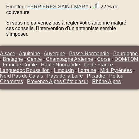
Émetteur
FERRIERES-SAINT-MARY
/
22 % de
couverture
Si vous ne parvenez pas à régler votre antenne malgré
ces conseils, l'intervention d'un antenniste semble
s'imposer.
Alsace
-
Aquitaine
-
Auvergne
-
Basse-Normandie
-
Bourgogne
-
Bretagne
-
Centre
-
Champagne Ardenne
-
Corse
-
DOM/TOM
-
Franche Comté
-
Haute Normandie
-
Ile de France
-
Languedoc Roussillon
-
Limousin
-
Lorraine
-
Midi Pyrénées
-
Nord Pas de Calais
-
Pays de la Loire
-
Picardie
-
Poitou
Charentes
-
Provence Alpes Côte d'azur
-
Rhône Alpes
-