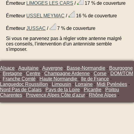
Émetteur
LIMOGES LES CARS
/
17 % de couverture
Émetteur
USSEL MEYMAC
/
16 % de couverture
Émetteur
JUSSAC
/
7 % de couverture
Si vous ne parvenez pas à régler votre antenne malgré
ces conseils, l'intervention d'un antenniste semble
s'imposer.
Alsace
-
Aquitaine
-
Auvergne
-
Basse-Normandie
-
Bourgogne
-
Bretagne
-
Centre
-
Champagne Ardenne
-
Corse
-
DOM/TOM
-
Franche Comté
-
Haute Normandie
-
Ile de France
-
Languedoc Roussillon
-
Limousin
-
Lorraine
-
Midi Pyrénées
-
Nord Pas de Calais
-
Pays de la Loire
-
Picardie
-
Poitou
Charentes
-
Provence Alpes Côte d'azur
-
Rhône Alpes
-