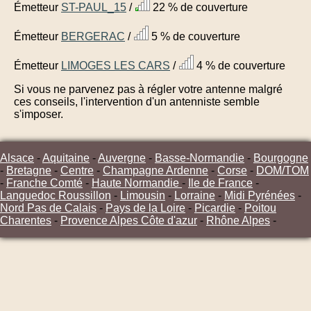
Émetteur
ST-PAUL_15
/
22 % de couverture
Émetteur
BERGERAC
/
5 % de couverture
Émetteur
LIMOGES LES CARS
/
4 % de couverture
Si vous ne parvenez pas à régler votre antenne malgré
ces conseils, l'intervention d'un antenniste semble
s'imposer.
Alsace
-
Aquitaine
-
Auvergne
-
Basse-Normandie
-
Bourgogne
-
Bretagne
-
Centre
-
Champagne Ardenne
-
Corse
-
DOM/TOM
-
Franche Comté
-
Haute Normandie
-
Ile de France
-
Languedoc Roussillon
-
Limousin
-
Lorraine
-
Midi Pyrénées
-
Nord Pas de Calais
-
Pays de la Loire
-
Picardie
-
Poitou
Charentes
-
Provence Alpes Côte d'azur
-
Rhône Alpes
-