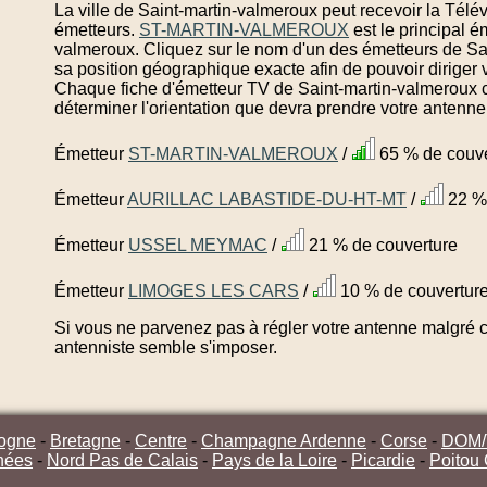
La ville de Saint-martin-valmeroux peut recevoir la Télé
émetteurs.
ST-MARTIN-VALMEROUX
est le principal 
valmeroux. Cliquez sur le nom d'un des émetteurs de Sa
sa position géographique exacte afin de pouvoir diriger 
Chaque fiche d'émetteur TV de Saint-martin-valmeroux c
déterminer l'orientation que devra prendre votre antenne
Émetteur
ST-MARTIN-VALMEROUX
/
65 % de couve
Émetteur
AURILLAC LABASTIDE-DU-HT-MT
/
22 % 
Émetteur
USSEL MEYMAC
/
21 % de couverture
Émetteur
LIMOGES LES CARS
/
10 % de couvertur
Si vous ne parvenez pas à régler votre antenne malgré ce
antenniste semble s'imposer.
ogne
-
Bretagne
-
Centre
-
Champagne Ardenne
-
Corse
-
DOM
nées
-
Nord Pas de Calais
-
Pays de la Loire
-
Picardie
-
Poitou