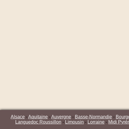
Alsace
-
Aquitaine
-
Auvergne
-
Basse-Normandie
-
Bourg
Languedoc Roussillon
-
Limousin
-
Lorraine
-
Midi Pyré