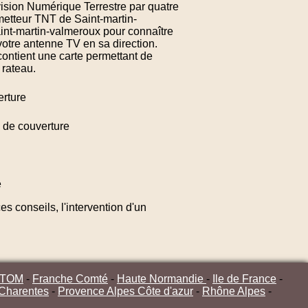
vision Numérique Terrestre par quatre
émetteur TNT de Saint-martin-
int-martin-valmeroux pour connaître
votre antenne TV en sa direction.
ontient une carte permettant de
 rateau.
rture
de couverture
e
s conseils, l'intervention d'un
/TOM
-
Franche Comté
-
Haute Normandie
-
Ile de France
-
 Charentes
-
Provence Alpes Côte d'azur
-
Rhône Alpes
-