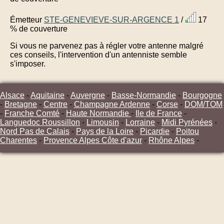
Émetteur
STE-GENEVIEVE-SUR-ARGENCE 1
/
17
% de couverture
Si vous ne parvenez pas à régler votre antenne malgré
ces conseils, l'intervention d'un antenniste semble
s'imposer.
Alsace
-
Aquitaine
-
Auvergne
-
Basse-Normandie
-
Bourgogne
-
Bretagne
-
Centre
-
Champagne Ardenne
-
Corse
-
DOM/TOM
-
Franche Comté
-
Haute Normandie
-
Ile de France
-
Languedoc Roussillon
-
Limousin
-
Lorraine
-
Midi Pyrénées
-
Nord Pas de Calais
-
Pays de la Loire
-
Picardie
-
Poitou
Charentes
-
Provence Alpes Côte d'azur
-
Rhône Alpes
-