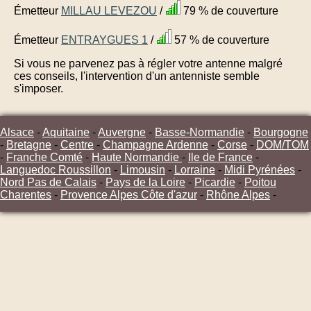
Émetteur
MILLAU LEVEZOU
/
79 % de couverture
Émetteur
ENTRAYGUES 1
/
57 % de couverture
Si vous ne parvenez pas à régler votre antenne malgré
ces conseils, l'intervention d'un antenniste semble
s'imposer.
Alsace
-
Aquitaine
-
Auvergne
-
Basse-Normandie
-
Bourgogne
-
Bretagne
-
Centre
-
Champagne Ardenne
-
Corse
-
DOM/TOM
-
Franche Comté
-
Haute Normandie
-
Ile de France
-
Languedoc Roussillon
-
Limousin
-
Lorraine
-
Midi Pyrénées
-
Nord Pas de Calais
-
Pays de la Loire
-
Picardie
-
Poitou
Charentes
-
Provence Alpes Côte d'azur
-
Rhône Alpes
-