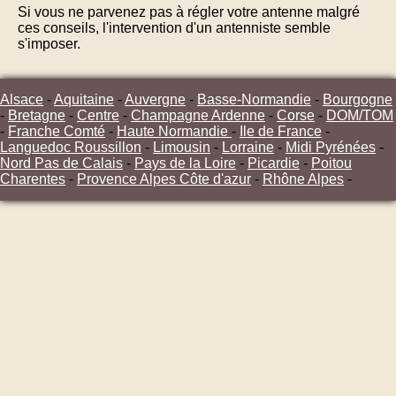
Si vous ne parvenez pas à régler votre antenne malgré
ces conseils, l'intervention d'un antenniste semble
s'imposer.
Alsace
-
Aquitaine
-
Auvergne
-
Basse-Normandie
-
Bourgogne
-
Bretagne
-
Centre
-
Champagne Ardenne
-
Corse
-
DOM/TOM
-
Franche Comté
-
Haute Normandie
-
Ile de France
-
Languedoc Roussillon
-
Limousin
-
Lorraine
-
Midi Pyrénées
-
Nord Pas de Calais
-
Pays de la Loire
-
Picardie
-
Poitou
Charentes
-
Provence Alpes Côte d'azur
-
Rhône Alpes
-