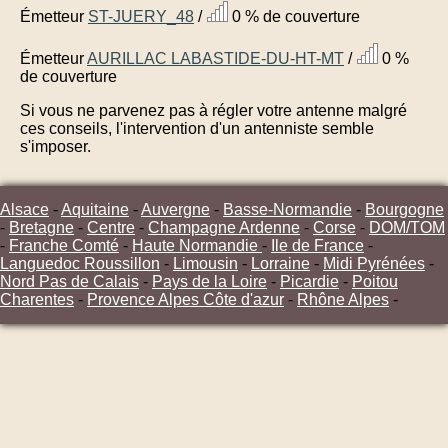
Émetteur
ST-JUERY_48
/
0 % de couverture
Émetteur
AURILLAC LABASTIDE-DU-HT-MT
/
0 %
de couverture
Si vous ne parvenez pas à régler votre antenne malgré
ces conseils, l'intervention d'un antenniste semble
s'imposer.
Alsace
-
Aquitaine
-
Auvergne
-
Basse-Normandie
-
Bourgogne
-
Bretagne
-
Centre
-
Champagne Ardenne
-
Corse
-
DOM/TOM
-
Franche Comté
-
Haute Normandie
-
Ile de France
-
Languedoc Roussillon
-
Limousin
-
Lorraine
-
Midi Pyrénées
-
Nord Pas de Calais
-
Pays de la Loire
-
Picardie
-
Poitou
Charentes
-
Provence Alpes Côte d'azur
-
Rhône Alpes
-