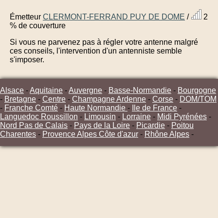
Émetteur
CLERMONT-FERRAND PUY DE DOME
/
2
% de couverture
Si vous ne parvenez pas à régler votre antenne malgré
ces conseils, l'intervention d'un antenniste semble
s'imposer.
Alsace
-
Aquitaine
-
Auvergne
-
Basse-Normandie
-
Bourgogne
-
Bretagne
-
Centre
-
Champagne Ardenne
-
Corse
-
DOM/TOM
-
Franche Comté
-
Haute Normandie
-
Ile de France
-
Languedoc Roussillon
-
Limousin
-
Lorraine
-
Midi Pyrénées
-
Nord Pas de Calais
-
Pays de la Loire
-
Picardie
-
Poitou
Charentes
-
Provence Alpes Côte d'azur
-
Rhône Alpes
-