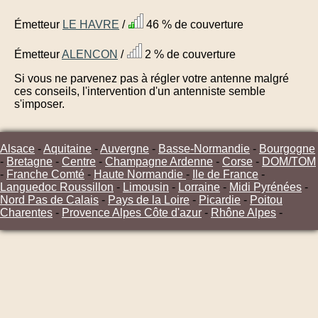
Émetteur
LE HAVRE
/
46 % de couverture
Émetteur
ALENCON
/
2 % de couverture
Si vous ne parvenez pas à régler votre antenne malgré
ces conseils, l'intervention d'un antenniste semble
s'imposer.
Alsace
-
Aquitaine
-
Auvergne
-
Basse-Normandie
-
Bourgogne
-
Bretagne
-
Centre
-
Champagne Ardenne
-
Corse
-
DOM/TOM
-
Franche Comté
-
Haute Normandie
-
Ile de France
-
Languedoc Roussillon
-
Limousin
-
Lorraine
-
Midi Pyrénées
-
Nord Pas de Calais
-
Pays de la Loire
-
Picardie
-
Poitou
Charentes
-
Provence Alpes Côte d'azur
-
Rhône Alpes
-