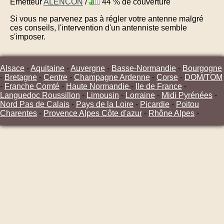
Émetteur
ALENCON
/
44 % de couverture
Si vous ne parvenez pas à régler votre antenne malgré
ces conseils, l'intervention d'un antenniste semble
s'imposer.
Alsace
-
Aquitaine
-
Auvergne
-
Basse-Normandie
-
Bourgogne
-
Bretagne
-
Centre
-
Champagne Ardenne
-
Corse
-
DOM/TOM
-
Franche Comté
-
Haute Normandie
-
Ile de France
-
Languedoc Roussillon
-
Limousin
-
Lorraine
-
Midi Pyrénées
-
Nord Pas de Calais
-
Pays de la Loire
-
Picardie
-
Poitou
Charentes
-
Provence Alpes Côte d'azur
-
Rhône Alpes
-