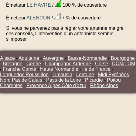
Émetteur
LE HAVRE
/
100 % de couverture
Émetteur
ALENCON
/
7 % de couverture
Si vous ne parvenez pas à régler votre antenne malgré
ces conseils, l'intervention d'un antenniste semble
s'imposer.
Alsace
-
Aquitaine
-
Auvergne
-
Basse-Normandie
-
Bourgogne
-
Bretagne
-
Centre
-
Champagne Ardenne
-
Corse
-
DOM/TOM
-
Franche Comté
-
Haute Normandie
-
Ile de France
-
Languedoc Roussillon
-
Limousin
-
Lorraine
-
Midi Pyrénées
-
Nord Pas de Calais
-
Pays de la Loire
-
Picardie
-
Poitou
Charentes
-
Provence Alpes Côte d'azur
-
Rhône Alpes
-