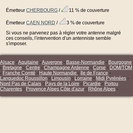
Émetteur
CHERBOURG
/
11 % de couverture
Émetteur
CAEN NORD
/
3 % de couverture
Si vous ne parvenez pas à régler votre antenne malgré
ces conseils, l'intervention d'un antenniste semble
s'imposer.
Alsace
-
Aquitaine
-
Auvergne
-
Basse-Normandie
-
Bourgogne
-
Bretagne
-
Centre
-
Champagne Ardenne
-
Corse
-
DOM/TOM
-
Franche Comté
-
Haute Normandie
-
Ile de France
-
Languedoc Roussillon
-
Limousin
-
Lorraine
-
Midi Pyrénées
-
Nord Pas de Calais
-
Pays de la Loire
-
Picardie
-
Poitou
Charentes
-
Provence Alpes Côte d'azur
-
Rhône Alpes
-