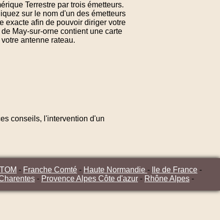
érique Terrestre par trois émetteurs.
liquez sur le nom d'un des émetteurs
 exacte afin de pouvoir diriger votre
 de May-sur-orne contient une carte
 votre antenne rateau.
s conseils, l'intervention d'un
/TOM
-
Franche Comté
-
Haute Normandie
-
Ile de France
-
 Charentes
-
Provence Alpes Côte d'azur
-
Rhône Alpes
-