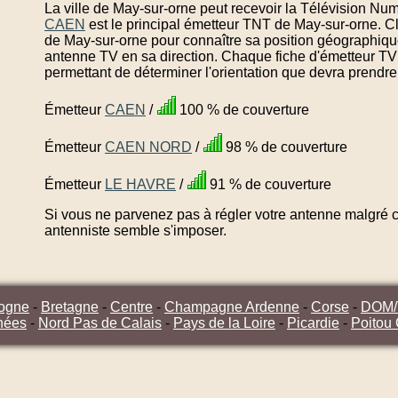
La ville de May-sur-orne peut recevoir la Télévision Num
CAEN
est le principal émetteur TNT de May-sur-orne. C
de May-sur-orne pour connaître sa position géographique
antenne TV en sa direction. Chaque fiche d'émetteur TV
permettant de déterminer l'orientation que devra prendre
Émetteur
CAEN
/
100 % de couverture
Émetteur
CAEN NORD
/
98 % de couverture
Émetteur
LE HAVRE
/
91 % de couverture
Si vous ne parvenez pas à régler votre antenne malgré ce
antenniste semble s'imposer.
ogne
-
Bretagne
-
Centre
-
Champagne Ardenne
-
Corse
-
DOM
nées
-
Nord Pas de Calais
-
Pays de la Loire
-
Picardie
-
Poitou