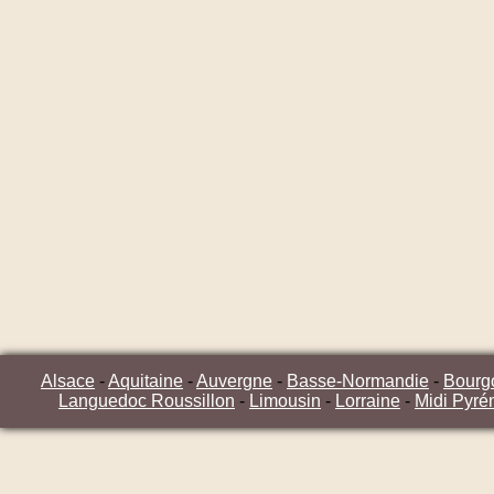
Alsace
-
Aquitaine
-
Auvergne
-
Basse-Normandie
-
Bourg
Languedoc Roussillon
-
Limousin
-
Lorraine
-
Midi Pyré