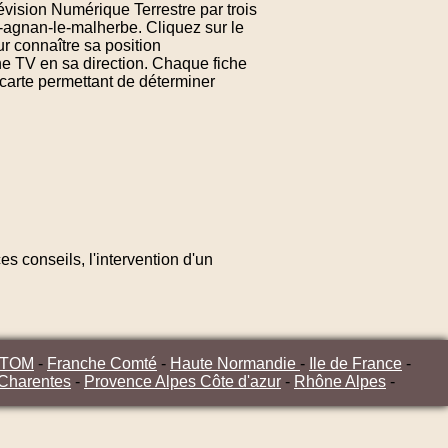
évision Numérique Terrestre par trois
-agnan-le-malherbe. Cliquez sur le
 connaître sa position
ne TV en sa direction. Chaque fiche
carte permettant de déterminer
s conseils, l'intervention d'un
/TOM
-
Franche Comté
-
Haute Normandie
-
Ile de France
-
 Charentes
-
Provence Alpes Côte d'azur
-
Rhône Alpes
-