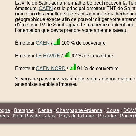
La ville de Saint-agnan-le-malherbe peut recevoir la Tél
émetteurs.
CAEN
est le principal émetteur TNT de Saint
nom d'un des émetteurs de Saint-agnan-le-malherbe pour
géographique exacte afin de pouvoir diriger votre anten
d'émetteur TV de Saint-agnan-le-malherbe contient une 
l'orientation que devra prendre votre antenne rateau.
Émetteur
CAEN
/
100 % de couverture
Émetteur
LE HAVRE
/
92 % de couverture
Émetteur
CAEN NORD
/
91 % de couverture
Si vous ne parvenez pas à régler votre antenne malgré ce
antenniste semble s'imposer.
ogne
-
Bretagne
-
Centre
-
Champagne Ardenne
-
Corse
-
DOM
nées
-
Nord Pas de Calais
-
Pays de la Loire
-
Picardie
-
Poitou