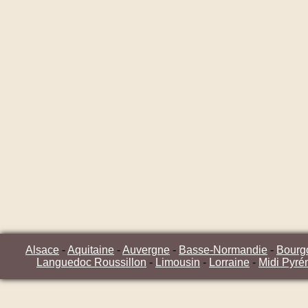
Alsace
-
Aquitaine
-
Auvergne
-
Basse-Normandie
-
Bourg
Languedoc Roussillon
-
Limousin
-
Lorraine
-
Midi Pyré