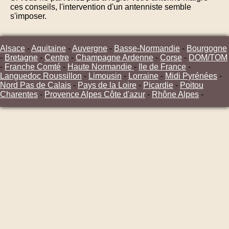
ces conseils, l'intervention d'un antenniste semble
s'imposer.
Alsace
-
Aquitaine
-
Auvergne
-
Basse-Normandie
-
Bourgogne
-
Bretagne
-
Centre
-
Champagne Ardenne
-
Corse
-
DOM/TOM
-
Franche Comté
-
Haute Normandie
-
Ile de France
-
Languedoc Roussillon
-
Limousin
-
Lorraine
-
Midi Pyrénées
-
Nord Pas de Calais
-
Pays de la Loire
-
Picardie
-
Poitou
Charentes
-
Provence Alpes Côte d'azur
-
Rhône Alpes
-