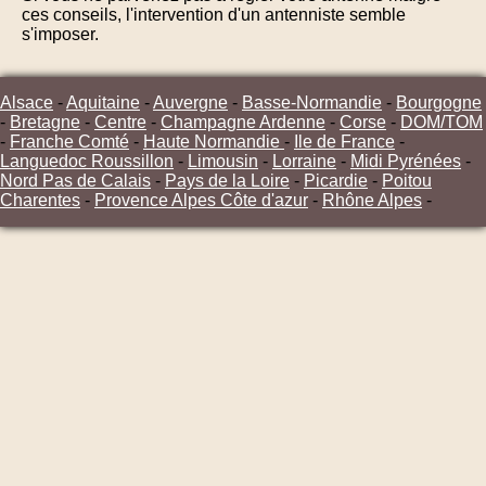
ces conseils, l'intervention d'un antenniste semble
s'imposer.
Alsace
-
Aquitaine
-
Auvergne
-
Basse-Normandie
-
Bourgogne
-
Bretagne
-
Centre
-
Champagne Ardenne
-
Corse
-
DOM/TOM
-
Franche Comté
-
Haute Normandie
-
Ile de France
-
Languedoc Roussillon
-
Limousin
-
Lorraine
-
Midi Pyrénées
-
Nord Pas de Calais
-
Pays de la Loire
-
Picardie
-
Poitou
Charentes
-
Provence Alpes Côte d'azur
-
Rhône Alpes
-