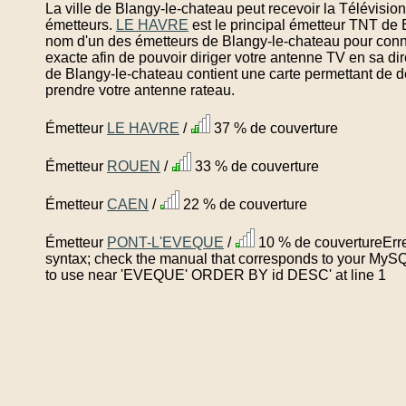
La ville de Blangy-le-chateau peut recevoir la Télévisio
émetteurs.
LE HAVRE
est le principal émetteur TNT de 
nom d'un des émetteurs de Blangy-le-chateau pour conn
exacte afin de pouvoir diriger votre antenne TV en sa di
de Blangy-le-chateau contient une carte permettant de dé
prendre votre antenne rateau.
Émetteur
LE HAVRE
/
37 % de couverture
Émetteur
ROUEN
/
33 % de couverture
Émetteur
CAEN
/
22 % de couverture
Émetteur
PONT-L'EVEQUE
/
10 % de couvertureErre
syntax; check the manual that corresponds to your MySQL 
to use near 'EVEQUE' ORDER BY id DESC' at line 1