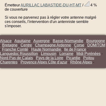
Émetteur
AURILLAC LABASTIDE-DU-HT-MT
/
4 %
de couverture
Si vous ne parvenez pas à régler votre antenne malgré
ces conseils, l'intervention d'un antenniste semble
s'imposer.
Alsace
-
Aquitaine
-
Auvergne
-
Basse-Normandie
-
Bourgogne
-
Bretagne
-
Centre
-
Champagne Ardenne
-
Corse
-
DOM/TOM
-
Franche Comté
-
Haute Normandie
-
Ile de France
-
Languedoc Roussillon
-
Limousin
-
Lorraine
-
Midi Pyrénées
-
Nord Pas de Calais
-
Pays de la Loire
-
Picardie
-
Poitou
Charentes
-
Provence Alpes Côte d'azur
-
Rhône Alpes
-