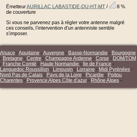
Émetteur
AURILLAC LABASTIDE-DU-HT-MT
/
8 %
de couverture
Si vous ne parvenez pas à régler votre antenne malgré
ces conseils, l'intervention d'un antenniste semble
s'imposer.
Alsace
-
Aquitaine
-
Auvergne
-
Basse-Normandie
-
Bourgogne
-
Bretagne
-
Centre
-
Champagne Ardenne
-
Corse
-
DOM/TOM
-
Franche Comté
-
Haute Normandie
-
Ile de France
-
Languedoc Roussillon
-
Limousin
-
Lorraine
-
Midi Pyrénées
-
Nord Pas de Calais
-
Pays de la Loire
-
Picardie
-
Poitou
Charentes
-
Provence Alpes Côte d'azur
-
Rhône Alpes
-