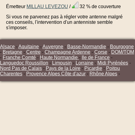
Émetteur
MILLAU LEVEZOU
/
32 % de couverture
Si vous ne parvenez pas à régler votre antenne malgré
ces conseils, l'intervention d'un antenniste semble
s'imposer.
Alsace
-
Aquitaine
-
Auvergne
-
Basse-Normandie
-
Bourgogne
-
Bretagne
-
Centre
-
Champagne Ardenne
-
Corse
-
DOM/TOM
-
Franche Comté
-
Haute Normandie
-
Ile de France
-
Languedoc Roussillon
-
Limousin
-
Lorraine
-
Midi Pyrénées
-
Nord Pas de Calais
-
Pays de la Loire
-
Picardie
-
Poitou
Charentes
-
Provence Alpes Côte d'azur
-
Rhône Alpes
-