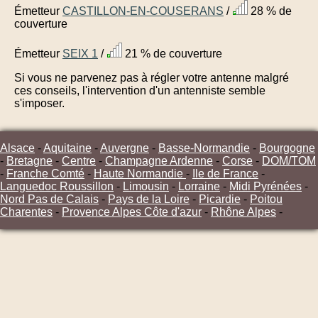
Émetteur
CASTILLON-EN-COUSERANS
/
28 % de
couverture
Émetteur
SEIX 1
/
21 % de couverture
Si vous ne parvenez pas à régler votre antenne malgré
ces conseils, l'intervention d'un antenniste semble
s'imposer.
Alsace
-
Aquitaine
-
Auvergne
-
Basse-Normandie
-
Bourgogne
-
Bretagne
-
Centre
-
Champagne Ardenne
-
Corse
-
DOM/TOM
-
Franche Comté
-
Haute Normandie
-
Ile de France
-
Languedoc Roussillon
-
Limousin
-
Lorraine
-
Midi Pyrénées
-
Nord Pas de Calais
-
Pays de la Loire
-
Picardie
-
Poitou
Charentes
-
Provence Alpes Côte d'azur
-
Rhône Alpes
-