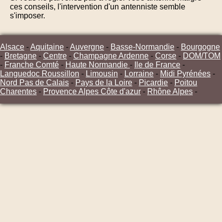
ces conseils, l'intervention d'un antenniste semble
s'imposer.
Alsace
-
Aquitaine
-
Auvergne
-
Basse-Normandie
-
Bourgogne
-
Bretagne
-
Centre
-
Champagne Ardenne
-
Corse
-
DOM/TOM
-
Franche Comté
-
Haute Normandie
-
Ile de France
-
Languedoc Roussillon
-
Limousin
-
Lorraine
-
Midi Pyrénées
-
Nord Pas de Calais
-
Pays de la Loire
-
Picardie
-
Poitou
Charentes
-
Provence Alpes Côte d'azur
-
Rhône Alpes
-