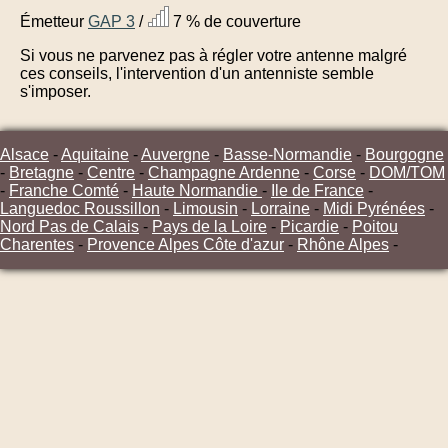
Émetteur
GAP 3
/
7 % de couverture
Si vous ne parvenez pas à régler votre antenne malgré
ces conseils, l'intervention d'un antenniste semble
s'imposer.
Alsace
-
Aquitaine
-
Auvergne
-
Basse-Normandie
-
Bourgogne
-
Bretagne
-
Centre
-
Champagne Ardenne
-
Corse
-
DOM/TOM
-
Franche Comté
-
Haute Normandie
-
Ile de France
-
Languedoc Roussillon
-
Limousin
-
Lorraine
-
Midi Pyrénées
-
Nord Pas de Calais
-
Pays de la Loire
-
Picardie
-
Poitou
Charentes
-
Provence Alpes Côte d'azur
-
Rhône Alpes
-