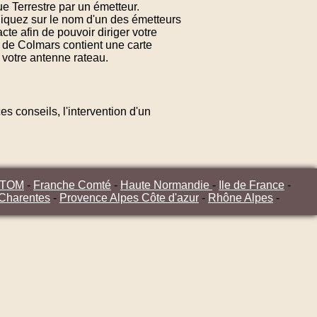
e Terrestre par un émetteur.
liquez sur le nom d'un des émetteurs
te afin de pouvoir diriger votre
 de Colmars contient une carte
 votre antenne rateau.
s conseils, l'intervention d'un
/TOM
-
Franche Comté
-
Haute Normandie
-
Ile de France
-
 Charentes
-
Provence Alpes Côte d'azur
-
Rhône Alpes
-