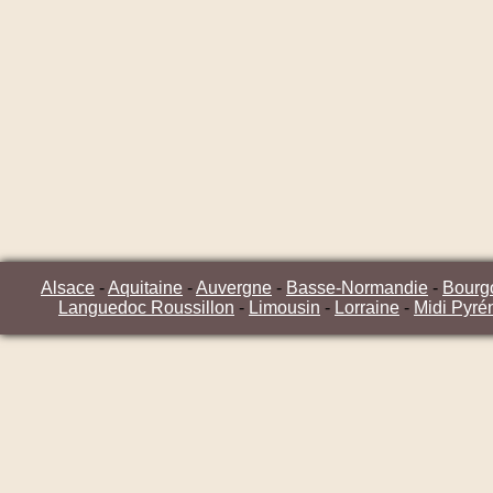
Alsace
-
Aquitaine
-
Auvergne
-
Basse-Normandie
-
Bourg
Languedoc Roussillon
-
Limousin
-
Lorraine
-
Midi Pyré