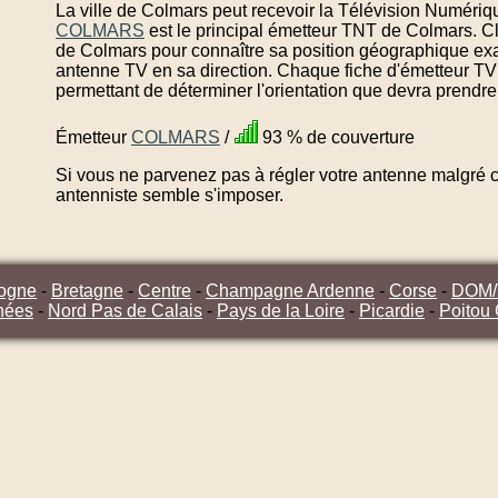
La ville de Colmars peut recevoir la Télévision Numériqu
COLMARS
est le principal émetteur TNT de Colmars. C
de Colmars pour connaître sa position géographique exac
antenne TV en sa direction. Chaque fiche d'émetteur TV
permettant de déterminer l'orientation que devra prendre
Émetteur
COLMARS
/
93 % de couverture
Si vous ne parvenez pas à régler votre antenne malgré ce
antenniste semble s'imposer.
ogne
-
Bretagne
-
Centre
-
Champagne Ardenne
-
Corse
-
DOM
nées
-
Nord Pas de Calais
-
Pays de la Loire
-
Picardie
-
Poitou