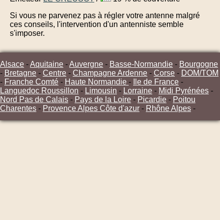
Si vous ne parvenez pas à régler votre antenne malgré
ces conseils, l'intervention d'un antenniste semble
s'imposer.
Alsace
-
Aquitaine
-
Auvergne
-
Basse-Normandie
-
Bourgogne
-
Bretagne
-
Centre
-
Champagne Ardenne
-
Corse
-
DOM/TOM
-
Franche Comté
-
Haute Normandie
-
Ile de France
-
Languedoc Roussillon
-
Limousin
-
Lorraine
-
Midi Pyrénées
-
Nord Pas de Calais
-
Pays de la Loire
-
Picardie
-
Poitou
Charentes
-
Provence Alpes Côte d'azur
-
Rhône Alpes
-