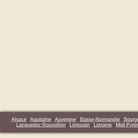
Alsace
-
Aquitaine
-
Auvergne
-
Basse-Normandie
-
Bourg
Languedoc Roussillon
-
Limousin
-
Lorraine
-
Midi Pyré