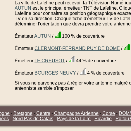
La ville de Lafeline peut recevoir la Télévision Numériqu
AUTUN
est le principal émetteur TNT de Lafeline. Cliq
Lafeline pour connaître sa position géographique exacte 
TV en sa direction. Chaque fiche d'émetteur TV de Lafel
déterminer l'orientation que devra prendre votre antenne
Émetteur
AUTUN
/
100 % de couverture
Émetteur
CLERMONT-FERRAND PUY DE DOME
/
Émetteur
LE CREUSOT
/
44 % de couverture
Émetteur
BOURGES NEUVY
/
4 % de couverture
Si vous ne parvenez pas à régler votre antenne malgré ce
antenniste semble s'imposer.
ogne
-
Bretagne
-
Centre
-
Champagne Ardenne
-
Corse
-
DOM
nées
-
Nord Pas de Calais
-
Pays de la Loire
-
Picardie
-
Poitou