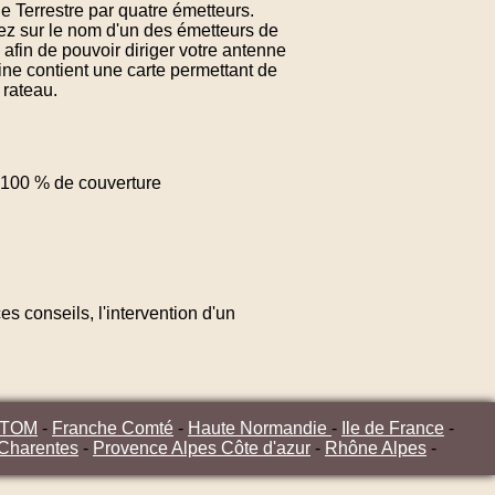
e Terrestre par quatre émetteurs.
uez sur le nom d'un des émetteurs de
afin de pouvoir diriger votre antenne
ine contient une carte permettant de
 rateau.
100 % de couverture
s conseils, l'intervention d'un
/TOM
-
Franche Comté
-
Haute Normandie
-
Ile de France
-
 Charentes
-
Provence Alpes Côte d'azur
-
Rhône Alpes
-