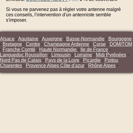
Si vous ne parvenez pas à régler votre antenne malgré
ces conseils, l'intervention d'un antenniste semble
s'imposer.
Alsace
-
Aquitaine
-
Auvergne
-
Basse-Normandie
-
Bourgogne
-
Bretagne
-
Centre
-
Champagne Ardenne
-
Corse
-
DOM/TOM
-
Franche Comté
-
Haute Normandie
-
Ile de France
-
Languedoc Roussillon
-
Limousin
-
Lorraine
-
Midi Pyrénées
-
Nord Pas de Calais
-
Pays de la Loire
-
Picardie
-
Poitou
Charentes
-
Provence Alpes Côte d'azur
-
Rhône Alpes
-