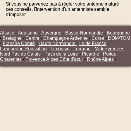
Si vous ne parvenez pas à régler votre antenne malgré
ces conseils, l'intervention d'un antenniste semble
s'imposer.
Alsace
-
Aquitaine
-
Auvergne
-
Basse-Normandie
-
Bourgogne
-
Bretagne
-
Centre
-
Champagne Ardenne
-
Corse
-
DOM/TOM
-
Franche Comté
-
Haute Normandie
-
Ile de France
-
Languedoc Roussillon
-
Limousin
-
Lorraine
-
Midi Pyrénées
-
Nord Pas de Calais
-
Pays de la Loire
-
Picardie
-
Poitou
Charentes
-
Provence Alpes Côte d'azur
-
Rhône Alpes
-