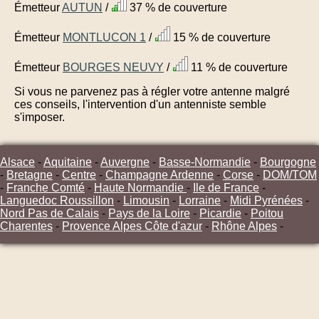
Émetteur
AUTUN
/
37 % de couverture
Émetteur
MONTLUCON 1
/
15 % de couverture
Émetteur
BOURGES NEUVY
/
11 % de couverture
Si vous ne parvenez pas à régler votre antenne malgré
ces conseils, l'intervention d'un antenniste semble
s'imposer.
Alsace
-
Aquitaine
-
Auvergne
-
Basse-Normandie
-
Bourgogne
-
Bretagne
-
Centre
-
Champagne Ardenne
-
Corse
-
DOM/TOM
-
Franche Comté
-
Haute Normandie
-
Ile de France
-
Languedoc Roussillon
-
Limousin
-
Lorraine
-
Midi Pyrénées
-
Nord Pas de Calais
-
Pays de la Loire
-
Picardie
-
Poitou
Charentes
-
Provence Alpes Côte d'azur
-
Rhône Alpes
-