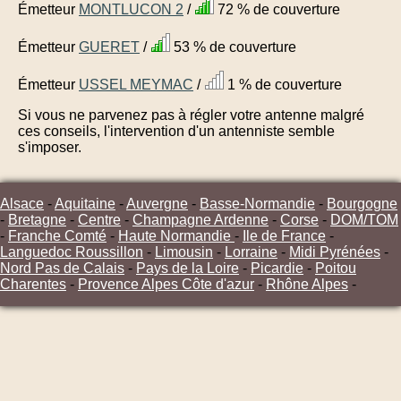
Émetteur
MONTLUCON 2
/
72 % de couverture
Émetteur
GUERET
/
53 % de couverture
Émetteur
USSEL MEYMAC
/
1 % de couverture
Si vous ne parvenez pas à régler votre antenne malgré
ces conseils, l'intervention d'un antenniste semble
s'imposer.
Alsace
-
Aquitaine
-
Auvergne
-
Basse-Normandie
-
Bourgogne
-
Bretagne
-
Centre
-
Champagne Ardenne
-
Corse
-
DOM/TOM
-
Franche Comté
-
Haute Normandie
-
Ile de France
-
Languedoc Roussillon
-
Limousin
-
Lorraine
-
Midi Pyrénées
-
Nord Pas de Calais
-
Pays de la Loire
-
Picardie
-
Poitou
Charentes
-
Provence Alpes Côte d'azur
-
Rhône Alpes
-