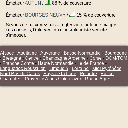
Émetteur
AUTUN
/
86 % de couverture
Émetteur
BOURGES NEUVY
/
15 % de couverture
Si vous ne parvenez pas à régler votre antenne malgré
ces conseils, l'intervention d'un antenniste semble
s'imposer.
Alsace
-
Aquitaine
-
Auvergne
-
Basse-Normandie
-
Bourgogne
-
Bretagne
-
Centre
-
Champagne Ardenne
-
Corse
-
DOM/TOM
-
Franche Comté
-
Haute Normandie
-
Ile de France
-
Languedoc Roussillon
-
Limousin
-
Lorraine
-
Midi Pyrénées
-
Nord Pas de Calais
-
Pays de la Loire
-
Picardie
-
Poitou
Charentes
-
Provence Alpes Côte d'azur
-
Rhône Alpes
-