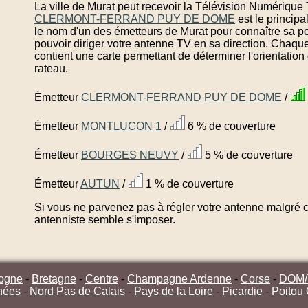
La ville de Murat peut recevoir la Télévision Numérique 
CLERMONT-FERRAND PUY DE DOME
est le princip
le nom d'un des émetteurs de Murat pour connaître sa p
pouvoir diriger votre antenne TV en sa direction. Chaqu
contient une carte permettant de déterminer l'orientatio
rateau.
Émetteur
CLERMONT-FERRAND PUY DE DOME
/
Émetteur
MONTLUCON 1
/
6 % de couverture
Émetteur
BOURGES NEUVY
/
5 % de couverture
Émetteur
AUTUN
/
1 % de couverture
Si vous ne parvenez pas à régler votre antenne malgré ce
antenniste semble s'imposer.
ogne
-
Bretagne
-
Centre
-
Champagne Ardenne
-
Corse
-
DOM
nées
-
Nord Pas de Calais
-
Pays de la Loire
-
Picardie
-
Poitou