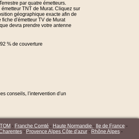
Terrestre par quatre émetteurs.
al émetteur TNT de Murat. Cliquez sur
osition géographique exacte afin de
e fiche d'émetteur TV de Murat
n que devra prendre votre antenne
92 % de couverture
s conseils, l'intervention d'un
/TOM
-
Franche Comté
-
Haute Normandie
-
Ile de France
-
 Charentes
-
Provence Alpes Côte d'azur
-
Rhône Alpes
-