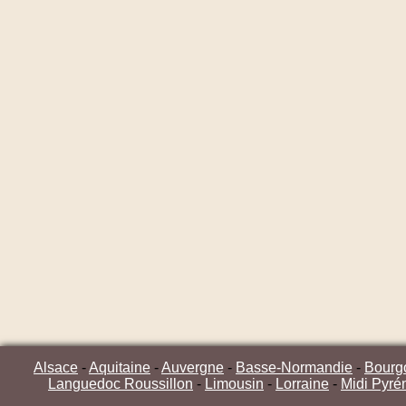
Alsace
-
Aquitaine
-
Auvergne
-
Basse-Normandie
-
Bourg
Languedoc Roussillon
-
Limousin
-
Lorraine
-
Midi Pyré