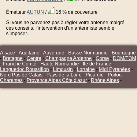
Émetteur
AUTUN
/
16 % de couverture
Si vous ne parvenez pas à régler votre antenne malgré
ces conseils, l'intervention d'un antenniste semble
s'imposer.
Alsace
-
Aquitaine
-
Auvergne
-
Basse-Normandie
-
Bourgogne
-
Bretagne
-
Centre
-
Champagne Ardenne
-
Corse
-
DOM/TOM
-
Franche Comté
-
Haute Normandie
-
Ile de France
-
Languedoc Roussillon
-
Limousin
-
Lorraine
-
Midi Pyrénées
-
Nord Pas de Calais
-
Pays de la Loire
-
Picardie
-
Poitou
Charentes
-
Provence Alpes Côte d'azur
-
Rhône Alpes
-