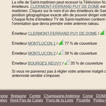
La ville de Saint-martinien peut recevoir la Télévision 
émetteurs.
CLERMONT-FERRAND PUY DE DOME
est
martinien. Cliquez sur le nom d'un des émetteurs de Sai
position géographique exacte afin de pouvoir diriger vot
Chaque fiche d'émetteur TV de Saint-martinien contient 
l'orientation que devra prendre votre antenne rateau.
Émetteur
CLERMONT-FERRAND PUY DE DOME
/
Émetteur
MONTLUCON 1
/
77 % de couverture
Émetteur
MONTLUCON 2
/
39 % de couverture
Émetteur
BOURGES NEUVY
/
35 % de couverture
Si vous ne parvenez pas à régler votre antenne malgré ce
antenniste semble s'imposer.
ogne
-
Bretagne
-
Centre
-
Champagne Ardenne
-
Corse
-
DOM
nées
-
Nord Pas de Calais
-
Pays de la Loire
-
Picardie
-
Poitou