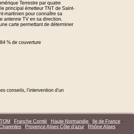
Numérique Terrestre par quatre
 le principal émetteur TNT de Saint-
nt-martinien pour connaître sa
re antenne TV en sa direction.
une carte permettant de déterminer
84 % de couverture
s conseils, l'intervention d'un
/TOM
-
Franche Comté
-
Haute Normandie
-
Ile de France
-
 Charentes
-
Provence Alpes Côte d'azur
-
Rhône Alpes
-