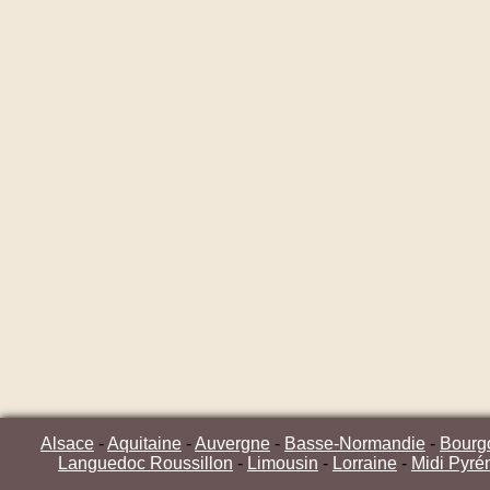
Alsace
-
Aquitaine
-
Auvergne
-
Basse-Normandie
-
Bourg
Languedoc Roussillon
-
Limousin
-
Lorraine
-
Midi Pyré