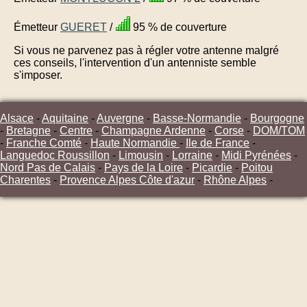
Émetteur
GUERET
/
95 % de couverture
Si vous ne parvenez pas à régler votre antenne malgré
ces conseils, l'intervention d'un antenniste semble
s'imposer.
Alsace
-
Aquitaine
-
Auvergne
-
Basse-Normandie
-
Bourgogne
-
Bretagne
-
Centre
-
Champagne Ardenne
-
Corse
-
DOM/TOM
-
Franche Comté
-
Haute Normandie
-
Ile de France
-
Languedoc Roussillon
-
Limousin
-
Lorraine
-
Midi Pyrénées
-
Nord Pas de Calais
-
Pays de la Loire
-
Picardie
-
Poitou
Charentes
-
Provence Alpes Côte d'azur
-
Rhône Alpes
-