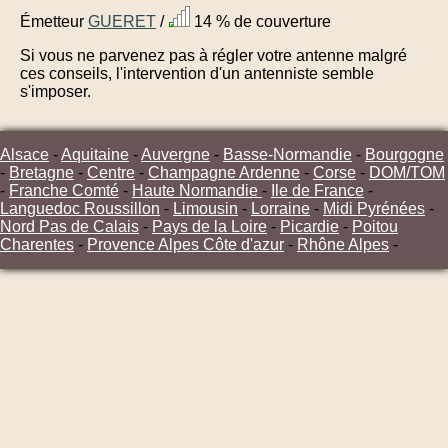
Émetteur
GUERET
/
14 % de couverture
Si vous ne parvenez pas à régler votre antenne malgré
ces conseils, l'intervention d'un antenniste semble
s'imposer.
Alsace
-
Aquitaine
-
Auvergne
-
Basse-Normandie
-
Bourgogne
-
Bretagne
-
Centre
-
Champagne Ardenne
-
Corse
-
DOM/TOM
-
Franche Comté
-
Haute Normandie
-
Ile de France
-
Languedoc Roussillon
-
Limousin
-
Lorraine
-
Midi Pyrénées
-
Nord Pas de Calais
-
Pays de la Loire
-
Picardie
-
Poitou
Charentes
-
Provence Alpes Côte d'azur
-
Rhône Alpes
-