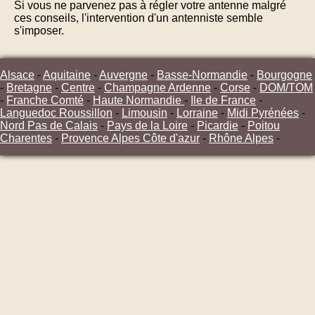
Si vous ne parvenez pas à régler votre antenne malgré
ces conseils, l'intervention d'un antenniste semble
s'imposer.
Alsace
-
Aquitaine
-
Auvergne
-
Basse-Normandie
-
Bourgogne
-
Bretagne
-
Centre
-
Champagne Ardenne
-
Corse
-
DOM/TOM
-
Franche Comté
-
Haute Normandie
-
Ile de France
-
Languedoc Roussillon
-
Limousin
-
Lorraine
-
Midi Pyrénées
-
Nord Pas de Calais
-
Pays de la Loire
-
Picardie
-
Poitou
Charentes
-
Provence Alpes Côte d'azur
-
Rhône Alpes
-