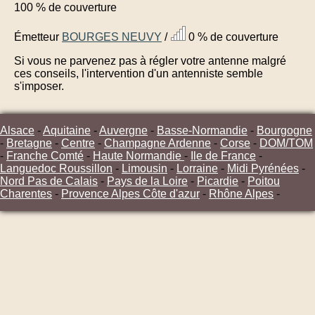
100 % de couverture
Émetteur
BOURGES NEUVY
/
0 % de couverture
Si vous ne parvenez pas à régler votre antenne malgré
ces conseils, l'intervention d'un antenniste semble
s'imposer.
Alsace
-
Aquitaine
-
Auvergne
-
Basse-Normandie
-
Bourgogne
-
Bretagne
-
Centre
-
Champagne Ardenne
-
Corse
-
DOM/TOM
-
Franche Comté
-
Haute Normandie
-
Ile de France
-
Languedoc Roussillon
-
Limousin
-
Lorraine
-
Midi Pyrénées
-
Nord Pas de Calais
-
Pays de la Loire
-
Picardie
-
Poitou
Charentes
-
Provence Alpes Côte d'azur
-
Rhône Alpes
-