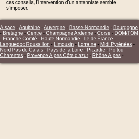
ces conseils, l'intervention d'un antenniste semble
s'imposer.
Alsace
-
Aquitaine
-
Auvergne
-
Basse-Normandie
-
Bourgogne
-
Bretagne
-
Centre
-
Champagne Ardenne
-
Corse
-
DOM/TOM
-
Franche Comté
-
Haute Normandie
-
Ile de France
-
Languedoc Roussillon
-
Limousin
-
Lorraine
-
Midi Pyrénées
-
Nord Pas de Calais
-
Pays de la Loire
-
Picardie
-
Poitou
Charentes
-
Provence Alpes Côte d'azur
-
Rhône Alpes
-