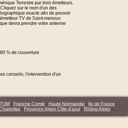
érique Terrestre par trois émetteurs.
 Cliquez sur le nom d'un des
éographique exacte afin de pouvoir
 d'émetteur TV de Saint-menoux
n que devra prendre votre antenne
80 % de couverture
s conseils, l'intervention d'un
/TOM
-
Franche Comté
-
Haute Normandie
-
Ile de France
-
 Charentes
-
Provence Alpes Côte d'azur
-
Rhône Alpes
-