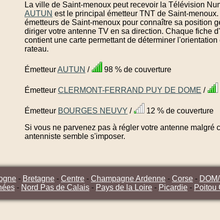
La ville de Saint-menoux peut recevoir la Télévision Num
AUTUN
est le principal émetteur TNT de Saint-menoux.
émetteurs de Saint-menoux pour connaître sa position g
diriger votre antenne TV en sa direction. Chaque fiche
contient une carte permettant de déterminer l'orientatio
rateau.
Émetteur
AUTUN
/
98 % de couverture
Émetteur
CLERMONT-FERRAND PUY DE DOME
/
Émetteur
BOURGES NEUVY
/
12 % de couverture
Si vous ne parvenez pas à régler votre antenne malgré ce
antenniste semble s'imposer.
ogne
-
Bretagne
-
Centre
-
Champagne Ardenne
-
Corse
-
DOM
nées
-
Nord Pas de Calais
-
Pays de la Loire
-
Picardie
-
Poitou