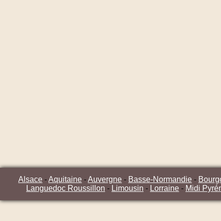
Alsace
-
Aquitaine
-
Auvergne
-
Basse-Normandie
-
Bourg
Languedoc Roussillon
-
Limousin
-
Lorraine
-
Midi Pyré