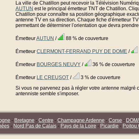
La ville de Chatillon peut recevoir la Télévision Numériq
AUTUN
est le principal émetteur TNT de Chatillon. Cli
Chatillon pour connaître sa position géographique exacte
antenne TV en sa direction. Chaque fiche d'émetteur TV 
permettant de déterminer l'orientation que devra prendre
Émetteur
AUTUN
/
88 % de couverture
Émetteur
CLERMONT-FERRAND PUY DE DOME
/
Émetteur
BOURGES NEUVY
/
36 % de couverture
Émetteur
LE CREUSOT
/
3 % de couverture
Si vous ne parvenez pas à régler votre antenne malgré ce
antenniste semble s'imposer.
ogne
-
Bretagne
-
Centre
-
Champagne Ardenne
-
Corse
-
DOM
nées
-
Nord Pas de Calais
-
Pays de la Loire
-
Picardie
-
Poitou