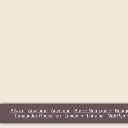
Alsace
-
Aquitaine
-
Auvergne
-
Basse-Normandie
-
Bourg
Languedoc Roussillon
-
Limousin
-
Lorraine
-
Midi Pyré