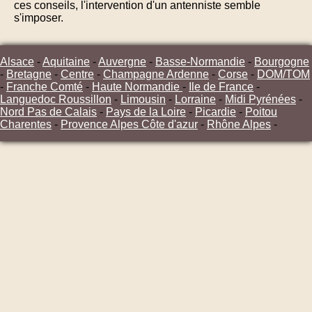
ces conseils, l'intervention d'un antenniste semble
s'imposer.
Alsace
-
Aquitaine
-
Auvergne
-
Basse-Normandie
-
Bourgogne
-
Bretagne
-
Centre
-
Champagne Ardenne
-
Corse
-
DOM/TOM
-
Franche Comté
-
Haute Normandie
-
Ile de France
-
Languedoc Roussillon
-
Limousin
-
Lorraine
-
Midi Pyrénées
-
Nord Pas de Calais
-
Pays de la Loire
-
Picardie
-
Poitou
Charentes
-
Provence Alpes Côte d'azur
-
Rhône Alpes
-