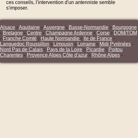
ces conseils, l'intervention d'un antenniste semble
s'imposer.
Alsace
-
Aquitaine
-
Auvergne
-
Basse-Normandie
-
Bourgogne
-
Bretagne
-
Centre
-
Champagne Ardenne
-
Corse
-
DOM/TOM
-
Franche Comté
-
Haute Normandie
-
Ile de France
-
Languedoc Roussillon
-
Limousin
-
Lorraine
-
Midi Pyrénées
-
Nord Pas de Calais
-
Pays de la Loire
-
Picardie
-
Poitou
Charentes
-
Provence Alpes Côte d'azur
-
Rhône Alpes
-