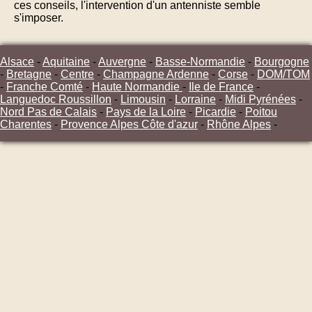
ces conseils, l'intervention d'un antenniste semble
s'imposer.
Alsace
-
Aquitaine
-
Auvergne
-
Basse-Normandie
-
Bourgogne
-
Bretagne
-
Centre
-
Champagne Ardenne
-
Corse
-
DOM/TOM
-
Franche Comté
-
Haute Normandie
-
Ile de France
-
Languedoc Roussillon
-
Limousin
-
Lorraine
-
Midi Pyrénées
-
Nord Pas de Calais
-
Pays de la Loire
-
Picardie
-
Poitou
Charentes
-
Provence Alpes Côte d'azur
-
Rhône Alpes
-