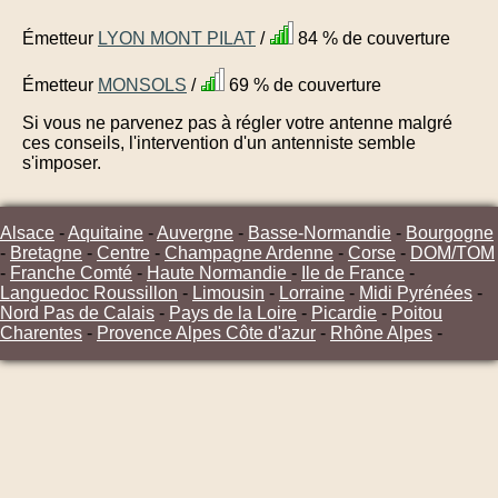
Émetteur
LYON MONT PILAT
/
84 % de couverture
Émetteur
MONSOLS
/
69 % de couverture
Si vous ne parvenez pas à régler votre antenne malgré
ces conseils, l'intervention d'un antenniste semble
s'imposer.
Alsace
-
Aquitaine
-
Auvergne
-
Basse-Normandie
-
Bourgogne
-
Bretagne
-
Centre
-
Champagne Ardenne
-
Corse
-
DOM/TOM
-
Franche Comté
-
Haute Normandie
-
Ile de France
-
Languedoc Roussillon
-
Limousin
-
Lorraine
-
Midi Pyrénées
-
Nord Pas de Calais
-
Pays de la Loire
-
Picardie
-
Poitou
Charentes
-
Provence Alpes Côte d'azur
-
Rhône Alpes
-